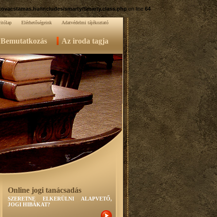
ovacstamas.hu/includes/smarty/Smarty.class.php
on line
64
itólap
Elérhetőségeink
Adatvédelmi tájékoztató
Bemutatkozás
Az iroda tagja
Online jogi tanácsadás
SZERETNE ELKERÜLNI ALAPVETŐ,
JOGI HIBÁKAT?