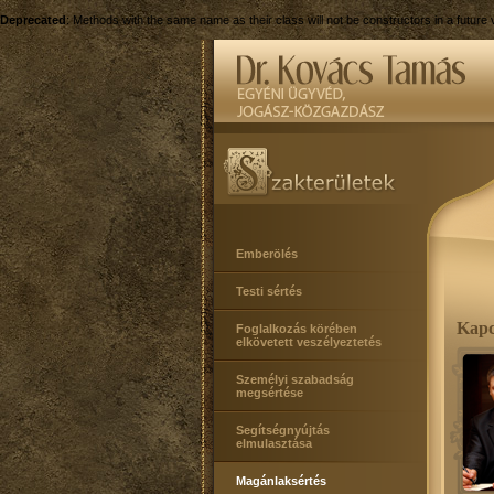
Deprecated
: Methods with the same name as their class will not be constructors in a futur
Emberölés
Testi sértés
Kapcs
Foglalkozás körében
elkövetett veszélyeztetés
Személyi szabadság
megsértése
Segítségnyújtás
elmulasztása
Magánlaksértés