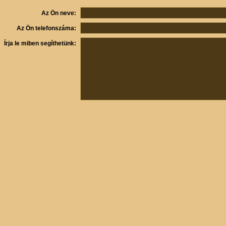
Az Ön neve:
Az Ön telefonszáma:
Írja le miben segíthetünk: