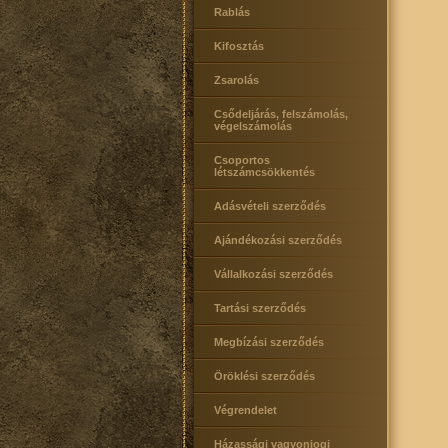
Rablás
Kifosztás
Zsarolás
Csődeljárás, felszámolás,
végelszámolás
Csoportos
létszámcsökkentés
Adásvételi szerződés
Ajándékozási szerződés
Vállalkozási szerződés
Tartási szerződés
Megbízási szerződés
Öröklési szerződés
Végrendelet
Házassági vagyonjogi