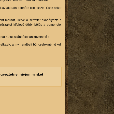
mény eltömése stb. nem vonható ide.
k az akarata ellenére cselekszik. Csak akkor
 maradt, illetve a sértettet akadályozta a
erőszakot kifejező dörömbölés a bemenetel
ulhat. Csak szándékosan követhető el.
elkezik, annyi rendbeli bűncselekményt kell
gyeztetne, hívjon minket