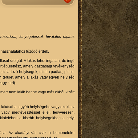
szakkal, fenyegetéssel, hivatalos eljárás
an használatához fűződő érdek.
ásul szolgál. A lakás lehet ingatlan, de ingó
zárt épületrész, amely gazdasági tevékenység
oz tartozó helyiségek, mint a padlás, pince,
n terület, amely a lakás vagy egyéb helyiség
agy kert).
 mert nem lakik benne vagy más okból kizárt
 a lakásába, egyéb helyiségébe vagy ezekhez
 vagy megtévesztéssel éjjel, fegyveresen,
ekintetében a kisebb helyiségekben a helyi
zása. Az akadályozás csak a bemenetelre