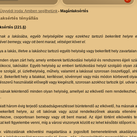
Ügyvédi iroda: Amiben segíthetünk
Magánlaksértés
aksértés tényállás
sértés (221.§)
ak a lakásába, egyéb helyiségébe vagy ezekhez tartozó bekerített helyre erő
ével bemegy, vagy ott bent marad, vétséget követ el.
ya a lakás, illetve a lakáshoz tartozó egyéb helyiség vagy bekerített hely zavartal
den olyan zárt hely, amely emberek tartózkodási helyéül és rendszeres éjjeli száll
lakókocsi, lakósátor. Egyéb helyiség az emberi tartózkodási helyül szolgáló olyan 
e szolgál, pl. üzlethelyiség, műhely, valamint a lakással szorosan összefüggő, ahh
z. Bekerített hely a falakkal, kerítéssel, sövénnyel vagy más módon körbevett olya
ésszerű használatát elősegíti vagy kiegészíti, szorosan azokhoz tartozik (pl. udvar v
sának tekintendő minden olyan helyiség, amellyel az elkövető nem rendelkezhet,
.
miatt három évig terjedő szabadságvesztéssel büntetendő az elkövető, ha másnak
bekerített helyre, az ott lakónak vagy azzal rendelkezőnek akarata ellenére
erkezve, csoportosan bemegy vagy ott bent marad. Az éjjel történt elkövetés t
t kell figyelembe venni, míg a városi viszonyok között ez lehet későbbi időpont is.
k változatának elkövetési magatartása a jogosított bemenetelének akadályo