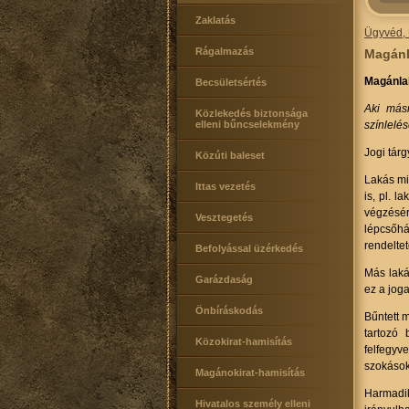
Zaklatás
Ügyvéd, 
Rágalmazás
Magánl
Magánlak
Becsületsértés
Aki másn
Közlekedés biztonsága
elleni bűncselekmény
színlelés
Jogi tárg
Közúti baleset
Lakás min
Ittas vezetés
is, pl. 
végzésér
Vesztegetés
lépcsőhá
rendeltet
Befolyással üzérkedés
Más laká
Garázdaság
ez a joga
Önbíráskodás
Bűntett 
tartozó 
Közokirat-hamisítás
felfegyv
szokásoka
Magánokirat-hamisítás
Harmadi
Hivatalos személy elleni