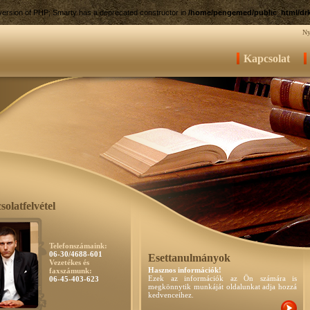
e version of PHP; Smarty has a deprecated constructor in
/home/pengemed/public_html/drk
Ny
Kapcsolat
olatfelvétel
Telefonszámaink:
06-30/4688-601
Esettanulmányok
Vezetékes és
Hasznos információk!
faxszámunk:
Ezek az információk az Ön számára is
06-45-403-623
megkönnytik munkáját oldalunkat adja hozzá
kedvenceihez.