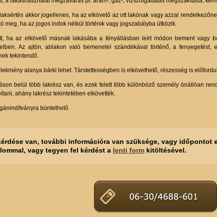
at, a lakáshasználat megzavarás pl. áram-, gáz-, vízszolgáltatás megszakítása, ké
aksértés akkor jogellenes, ha az elkövető az ott lakónak vagy azzal rendelkezőne
tó meg, ha az jogos indok nélkül történik vagy jogszabályba ütközik.
tt, ha az elkövető másnak lakásába a tényállásban leírt módon bement vagy bent
lben. Az ajtón, ablakon való bemenetel szándékával történő, a fenyegetést, 
nek tekintendő.
lekmény alanya bárki lehet. Társtettességben is elkövethető, részesség is előford
áson belül több lakrész van, és ezek felett több különböző személy önállóan rend
tani, ahány lakrész tekintetében elkövették.
ánindítványra büntethető.
kérdése van, további információra van szüksége, vagy időpontot e
alommal, vagy tegyen fel kérdést a
lenti form
kitöltésével.