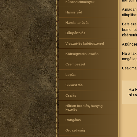
irányulh
bűncselekmények
A magánl
Hamis vád
állapítha
Hamis tanúzás
Befejeze
bemenete
Bűnpártolás
kísérleté
Visszaélés kábítószerrel
A bűncse
Ha a lak
Költségvetési csalás
megállapí
Csempészet
Csak mag
Lopás
Sikkasztás
Ha 
biz
Csalás
Hűtlen kezelés, hanyag
kezelés
Rongálás
Orgazdaság