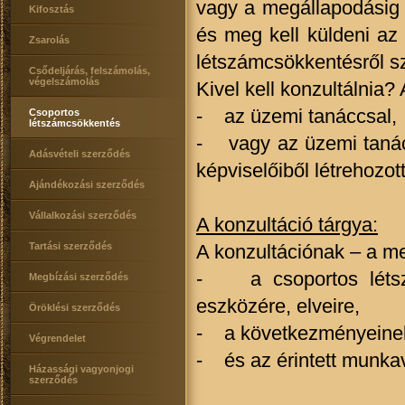
vagy a megállapodásig (
Kifosztás
és meg kell küldeni az
Zsarolás
létszámcsökkentésről szó
Csődeljárás, felszámolás,
végelszámolás
Kivel kell konzultálnia?
- az üzemi tanáccsal,
Csoportos
létszámcsökkentés
- vagy az üzemi tanác
Adásvételi szerződés
képviselőiből létrehozot
Ajándékozási szerződés
Vállalkozási szerződés
A konzultáció tárgya:
Tartási szerződés
A konzultációnak – a me
- a csoportos létszá
Megbízási szerződés
eszközére, elveire,
Öröklési szerződés
- a következményeinek
Végrendelet
- és az érintett munka
Házassági vagyonjogi
szerződés