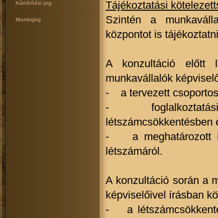
Tájékoztatási kötelezett
Kártérítési jog
Szintén a munkaválla
Munkajog
központot is tájékoztatni
A konzultáció előtt 
munkavállalók képviselő
- a tervezett csoportos
- foglalkoztatási c
létszámcsökkentésben éri
- a meghatározott id
létszámáról.
A konzultáció során a 
képviselőivel írásban kö
- a létszámcsökkentés