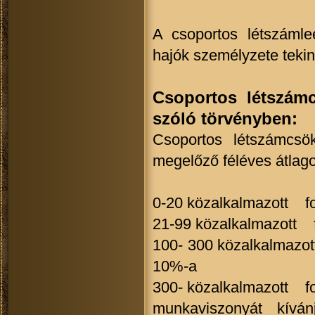
A csoportos létszámle
hajók személyzete tekin
Csoportos létszámc
szóló törvényben:
Csoportos létszámcsö
megelőző féléves átlagos
0-20 közalkalmazott fo
21-99 közalkalmazott f
100- 300 közalkalmazo
10%-a
300- közalkalmazott fo
munkaviszonyát kívá