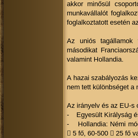
akkor minősül csopor
munkavállalót foglalko
foglalkoztatott esetén a
Az uniós tagállamok 
másodikat Franciaorszá
valamint Hollandia.
A hazai szabályozás kez
nem tett különbséget a 
Az irányelv és az EU-s 
- Egyesült Királyság é
- Hollandia: Némi módo
 5 fő, 60-500  25 fő v