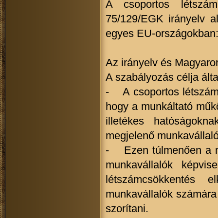
A csoportos létszáml
75/129/EGK irányelv a
egyes EU-országokban
Az irányelv és Magyaro
A szabályozás célja ált
- A csoportos létszáml
hogy a munkáltató műkö
illetékes hatóságokn
megjelenő munkavállaló
- Ezen túlmenően a mu
munkavállalók képvis
létszámcsökkentés 
munkavállalók számára 
szorítani.