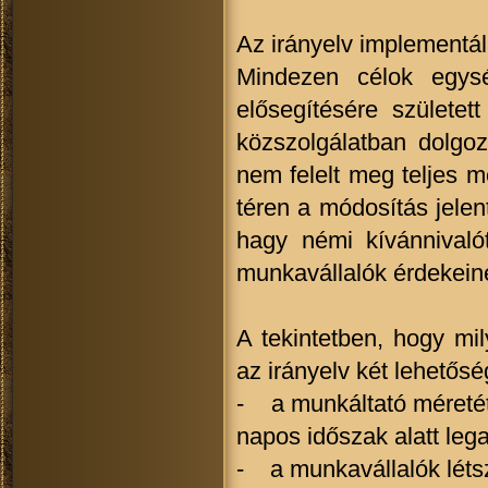
Az irányelv implementál
Mindezen célok egysé
elősegítésére születe
közszolgálatban dolgo
nem felelt meg teljes 
téren a módosítás jelen
hagy némi kívánnivaló
munkavállalók érdekein
A tekintetben, hogy mi
az irányelv két lehetős
- a munkáltató méretétő
napos időszak alatt leg
- a munkavállalók létsz