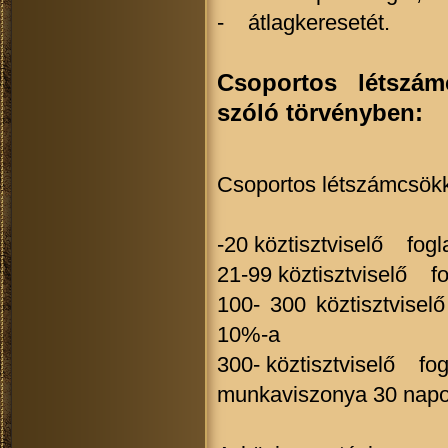
- átlagkeresetét.
Csoportos létszámc
szóló törvényben:
Csoportos létszámcsökk
-20 köztisztviselő fogl
21-99 köztisztviselő fo
100- 300 köztisztvise
10%-a
300- köztisztviselő fog
munkaviszonya 30 napo