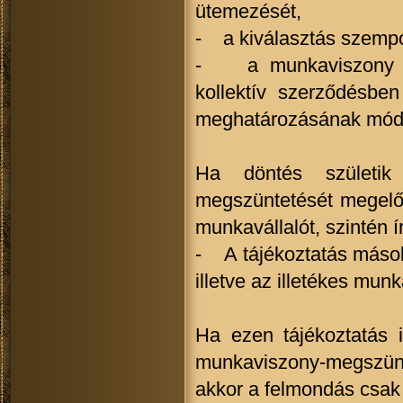
ütemezését,
- a kiválasztás szempon
- a munkaviszony meg
kollektív szerződésben 
meghatározásának módj
Ha döntés születik
megszüntetését megelőző
munkavállalót, szintén í
- A tájékoztatás másola
illetve az illetékes mun
Ha ezen tájékoztatás 
munkaviszony-megszünt
akkor a felmondás csak