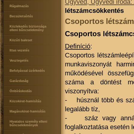
Ügyvéd, Ügyvédi iroda:
Rágalmazás
létszámcsökkentés
Becsületsértés
Csoportos létszám
Közlekedés biztonsága
elleni bűncselekmény
Csoportos létszámc
Közúti baleset
Definíció
:
Ittas vezetés
Csoportos létszámleépí
Vesztegetés
munkaviszonyát harmi
Befolyással üzérkedés
működésével összefüg
száma a döntést mege
Garázdaság
viszonyítva:
Önbíráskodás
- húsznál több és szá
Közokirat-hamisítás
legalább tíz,
Magánokirat-hamisítás
- száz vagy annál t
Hivatalos személy elleni
bűncselekmények
foglalkoztatása esetén 