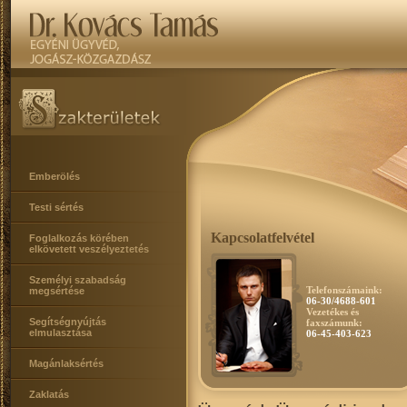
Emberölés
Testi sértés
Kapcsolatfelvétel
Foglalkozás körében
elkövetett veszélyeztetés
Személyi szabadság
Telefonszámaink:
megsértése
06-30/4688-601
Vezetékes és
Segítségnyújtás
faxszámunk:
elmulasztása
06-45-403-623
Magánlaksértés
Zaklatás