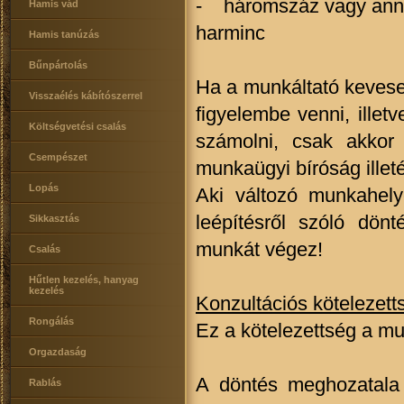
- háromszáz vagy annál
Hamis vád
harminc
Hamis tanúzás
Bűnpártolás
Ha a munkáltató kevesebb
Visszaélés kábítószerrel
figyelembe venni, illet
Költségvetési csalás
számolni, csak akkor
Csempészet
munkaügyi bíróság illet
Lopás
Aki változó munkahely
leépítésről szóló dön
Sikkasztás
munkát végez!
Csalás
Hűtlen kezelés, hanyag
kezelés
Konzultációs kötelezett
Rongálás
Ez a kötelezettség a mun
Orgazdaság
A döntés meghozatala 
Rablás