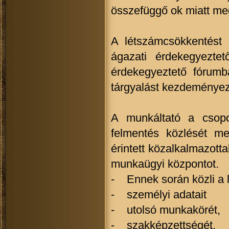
összefüggő ok miatt me
A létszámcsökkentést
ágazati érdekegyezte
érdekegyeztető fórumb
tárgyalást kezdeményez
A munkáltató a csopo
felmentés közlését me
érintett közalkalmazotta
munkaügyi központot.
- Ennek során közli a 
- személyi adatait
- utolsó munkakörét,
- szakképzettségét,