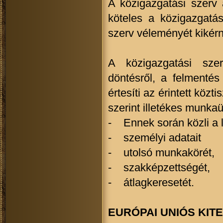
A közigazgatási szerv
köteles a közigazgatás
szerv véleményét kikérn
A közigazgatási sze
döntésről, a felmenté
értesíti az érintett köz
szerint illetékes munka
- Ennek során közli a l
- személyi adatait
- utolsó munkakörét,
- szakképzettségét,
- átlagkeresetét.
EURÓPAI UNIÓS KITE