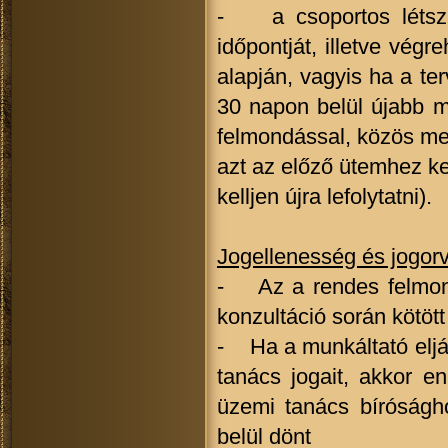
- a csoportos létszá
időpontját, illetve vég
alapján, vagyis ha a t
30 napon belül újabb m
felmondással, közös me
azt az előző ütemhez kel
kelljen újra lefolytatni).
Jogellenesség és jogorv
- Az a rendes felmondá
konzultáció során kötöt
- Ha a munkáltató eljá
tanács jogait, akkor e
üzemi tanács bíróságh
belül dönt