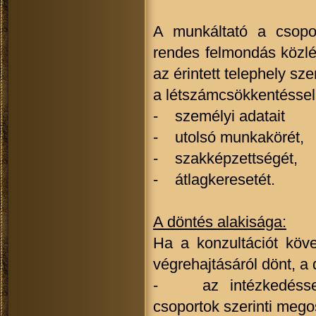
A munkáltató a csopo
rendes felmondás közlé
az érintett telephely sz
a létszámcsökkentéssel 
- személyi adatait
- utolsó munkakörét,
- szakképzettségét,
- átlagkeresetét.
A döntés alakisága:
Ha a konzultációt köv
végrehajtásáról dönt, a
- az intézkedéssel é
csoportok szerinti meg