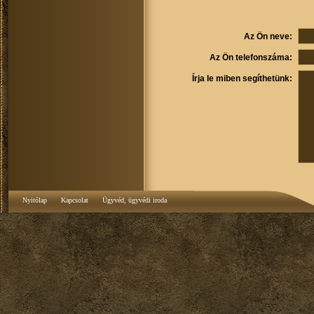
Az Ön neve:
Az Ön telefonszáma:
Írja le miben segíthetünk:
Nyitólap
Kapcsolat
Ügyvéd, ügyvédi iroda